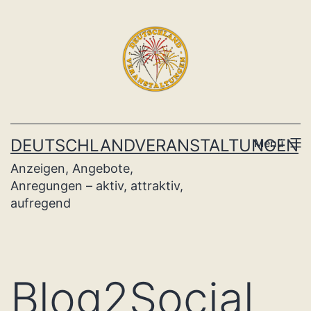
Zum
Inhalt
springen
DEUTSCHLANDVERANSTALTUNGEN
Menü
Anzeigen, Angebote,
Anregungen – aktiv, attraktiv,
aufregend
Blog2Social